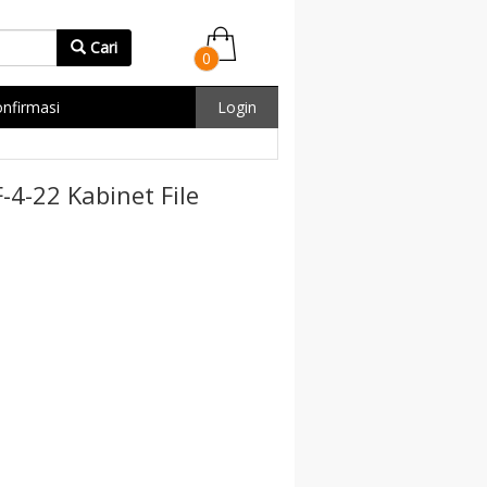
Cari
0
nfirmasi
Login
4-22 Kabinet File