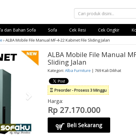
ofa dan Bahan Sofa
Sofa
Cek Resi
Cek Ongkir
Ko
re
›
ALBA Mobile File Manual MF-4-22 Kabinet File Sliding Jalan
ALBA Mobile File Manual MF-
Sliding Jalan
Kategori:
Alba Furniture
| 769 Kali Dilihat
Preorder - Prosess 3 Minggu
Harga:
Rp 27.170.000
Beli Sekarang