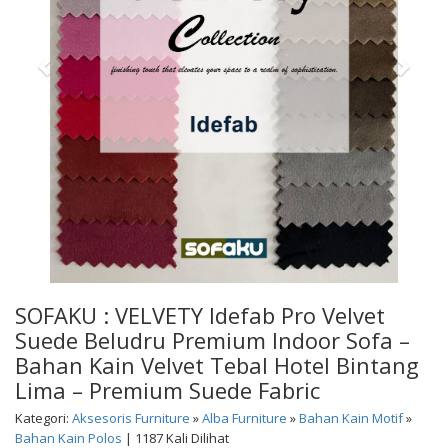
SOFAKU : VELVETY Idefab Pro Velvet
Suede Beludru Premium Indoor Sofa –
Bahan Kain Velvet Tebal Hotel Bintang
Lima – Premium Suede Fabric
Kategori:
Aksesoris Furniture
»
Alba Furniture
»
Bahan Kain Motif
»
Bahan Kain Polos
| 1187 Kali Dilihat