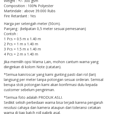
Weight : +/- 300 gsm
Composition : 100% Polyester
Martindale : above 39.000 Rubs
Fire Retardant : Yes
Harga per setengah meter (50cm).
Panjang : (kelipatan 0,5 meter sesuai pemesanan)
Contoh :
1 Pcs = 0.5 m x 1.40 m
2 Pcs = 1 m x 1.40 m
3 Pcs = 1.5 m x 1.40 m
4 Pcs = 2 m x 1.40 m
Jika memilih opsi Warna Lain, mohon cantum warna yang
diinginkan di kolom Note (catatan).
*Semua kain/oscar yang kami gunting pasti dari rol (lari)
langsung per meter tanpa potongan sesuai orderan. Semisal
berupa stok potongan kami akan konfirmasi dulu kepada
customer sebelum pengiriman.
*Semua foto adalah PRODUK ASLI.
Sedikit selisih perbedaan warna bisa terjadi karena pengaruh
resolusi cahaya dan kamera ataupun dari toleransi cetakan
warna di tiap batch roll pabrik asal.