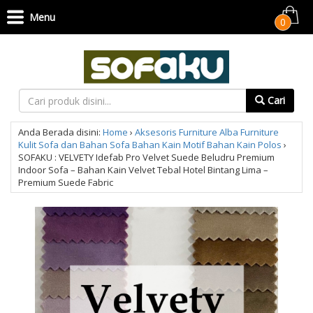
Menu
0
Cari
Anda Berada disini:
Home
›
Aksesoris Furniture
Alba Furniture
Kulit Sofa dan Bahan Sofa
Bahan Kain Motif
Bahan Kain Polos
›
SOFAKU : VELVETY Idefab Pro Velvet Suede Beludru Premium
Indoor Sofa – Bahan Kain Velvet Tebal Hotel Bintang Lima –
Premium Suede Fabric