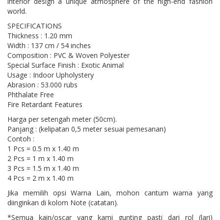
interior design a unique atmosphere of the high-end fashion
world.
SPECIFICATIONS
Thickness : 1.20 mm
Width : 137 cm / 54 inches
Composition : PVC & Woven Polyester
Special Surface Finish : Exotic Animal
Usage : Indoor Upholystery
Abrasion : 53.000 rubs
Phthalate Free
Fire Retardant Features
Harga per setengah meter (50cm).
Panjang : (kelipatan 0,5 meter sesuai pemesanan)
Contoh :
1 Pcs = 0.5 m x 1.40 m
2 Pcs = 1 m x 1.40 m
3 Pcs = 1.5 m x 1.40 m
4 Pcs = 2 m x 1.40 m
Jika memilih opsi Warna Lain, mohon cantum warna yang
diinginkan di kolom Note (catatan).
*Semua kain/oscar yang kami gunting pasti dari rol (lari)