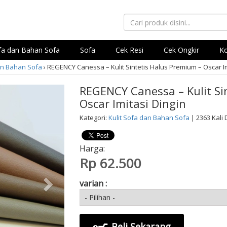
ofa dan Bahan Sofa
Sofa
Cek Resi
Cek Ongkir
Ko
an Bahan Sofa
›
REGENCY Canessa – Kulit Sintetis Halus Premium – Oscar Im
REGENCY Canessa – Kulit Si
Oscar Imitasi Dingin
Kategori:
Kulit Sofa dan Bahan Sofa
| 2363 Kali D
Harga:
Rp 62.500
varian :
Beli Sekarang