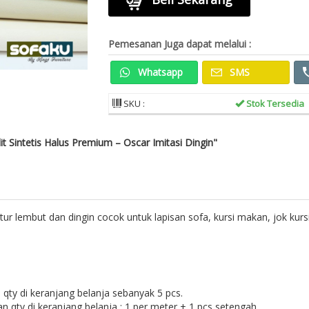
Pemesanan Juga dapat melalui :
Whatsapp
SMS
SKU :
Stok Tersedia
 Sintetis Halus Premium – Oscar Imitasi Dingin"
stur lembut dan dingin cocok untuk lapisan sofa, kursi makan, jok kurs
qty di keranjang belanja sebanyak 5 pcs.
n qty di keranjang belanja : 1 per meter + 1 pcs setengah