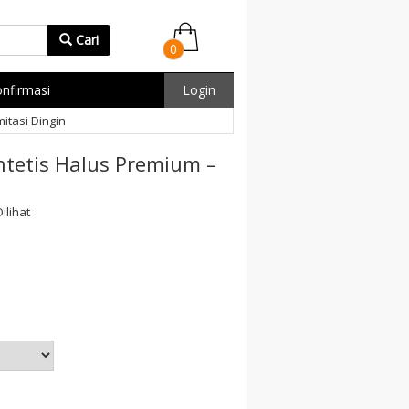
Cari
0
nfirmasi
Login
itasi Dingin
ntetis Halus Premium –
ilihat