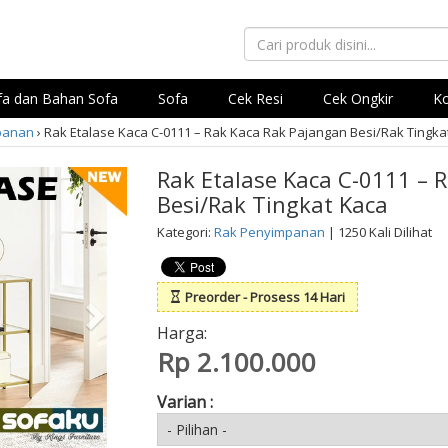
ofa dan Bahan Sofa
Sofa
Cek Resi
Cek Ongkir
Ko
panan
›
Rak Etalase Kaca C-0111 – Rak Kaca Rak Pajangan Besi/Rak Tingka
Rak Etalase Kaca C-0111 – 
Besi/Rak Tingkat Kaca
Kategori:
Rak Penyimpanan
| 1250 Kali Dilihat
Preorder - Prosess 14 Hari
Harga:
Rp 2.100.000
Varian :