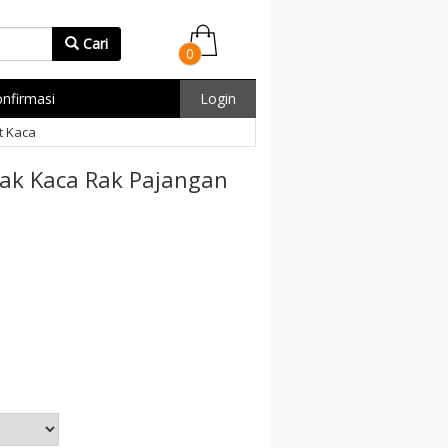
Cari
0
nfirmasi
Login
t Kaca
Rak Kaca Rak Pajangan