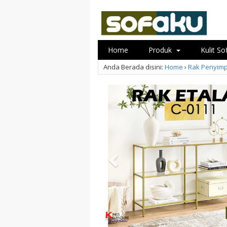
Home
Produk
Kulit S
Anda Berada disini:
Home
›
Rak Penyim