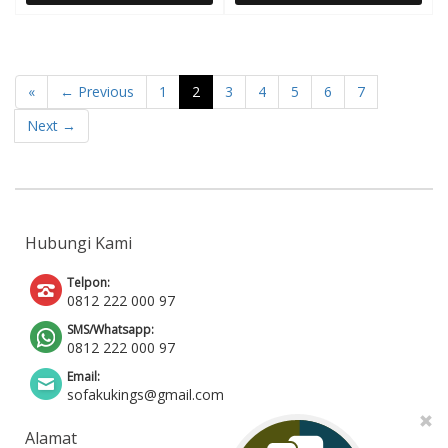
«
← Previous
1
2
3
4
5
6
7
Next →
Hubungi Kami
Telpon:
0812 222 000 97
SMS/Whatsapp:
0812 222 000 97
Email:
sofakukings@gmail.com
Alamat