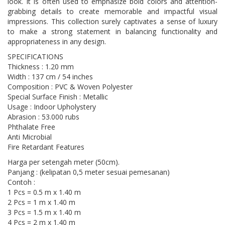
look. It is often used to emphasize bold colors and attention-
grabbing details to create memorable and impactful visual
impressions. This collection surely captivates a sense of luxury
to make a strong statement in balancing functionality and
appropriateness in any design.
SPECIFICATIONS
Thickness : 1.20 mm
Width : 137 cm / 54 inches
Composition : PVC & Woven Polyester
Special Surface Finish : Metallic
Usage : Indoor Upholystery
Abrasion : 53.000 rubs
Phthalate Free
Anti Microbial
Fire Retardant Features
Harga per setengah meter (50cm).
Panjang : (kelipatan 0,5 meter sesuai pemesanan)
Contoh :
1 Pcs = 0.5 m x 1.40 m
2 Pcs = 1 m x 1.40 m
3 Pcs = 1.5 m x 1.40 m
4 Pcs = 2 m x 1.40 m